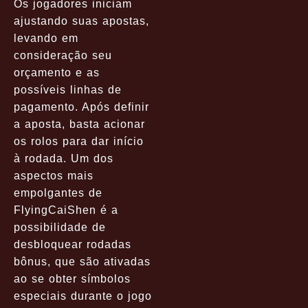
Os jogadores iniciam
ajustando suas apostas,
levando em
consideração seu
orçamento e as
possíveis linhas de
pagamento. Após definir
a aposta, basta acionar
os rolos para dar início
à rodada. Um dos
aspectos mais
empolgantes de
FlyingCaiShen é a
possibilidade de
desbloquear rodadas
bônus, que são ativadas
ao se obter símbolos
especiais durante o jogo