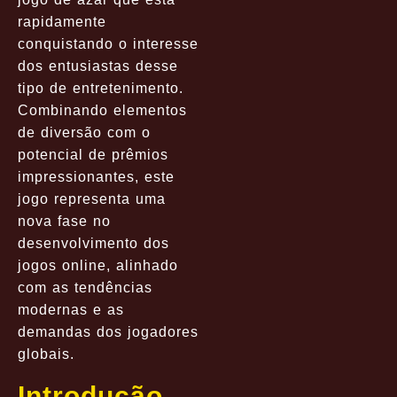
rapidamente
conquistando o interesse
dos entusiastas desse
tipo de entretenimento.
Combinando elementos
de diversão com o
potencial de prêmios
impressionantes, este
jogo representa uma
nova fase no
desenvolvimento dos
jogos online, alinhado
com as tendências
modernas e as
demandas dos jogadores
globais.
Introdução