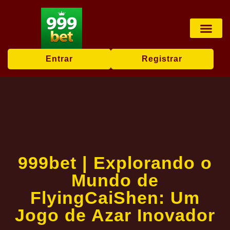
Jogos de cartas
Caça-níqueis online
Contate-nos
Manchetes de H
Entrar
Registrar
999bet | Explorando o
Mundo de
FlyingCaiShen: Um
Jogo de Azar Inovador