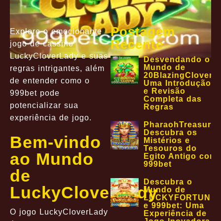
Postagem
Explore o emocionante
Recente
jogo de cassino
LuckyCloverLady e suas
Desvendando o
Mundo de
regras intrigantes, além
20BlazingClover:
de entender como o
Uma Introdução
e Revisão
999bet pode
Completa das
potencializar sua
Regras
experiência de jogo.
PharaohTreasure:
Descubra os
Bem-vindo
Mistérios e
Tesouros do
ao Mundo
Egito Antigo com
999bet
de
Descubra o
LuckyCloverLady
Mundo de
LUCKYFORTUNE
e 999bet: Uma
O jogo LuckyCloverLady
Experiência de