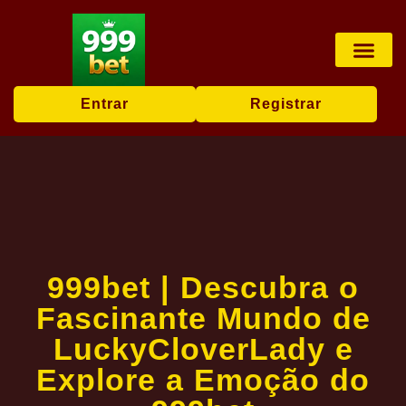
Jogos de cartas
Caça-níqueis online
Contate-nos
Manchetes de H
Entrar
Registrar
999bet | Descubra o
Fascinante Mundo de
LuckyCloverLady e
Explore a Emoção do