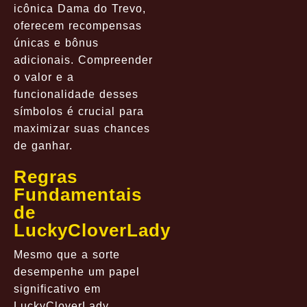
icônica Dama do Trevo,
oferecem recompensas
únicas e bônus
adicionais. Compreender
o valor e a
funcionalidade desses
símbolos é crucial para
maximizar suas chances
de ganhar.
Regras
Fundamentais
de
LuckyCloverLady
Mesmo que a sorte
desempenhe um papel
significativo em
LuckyCloverLady,