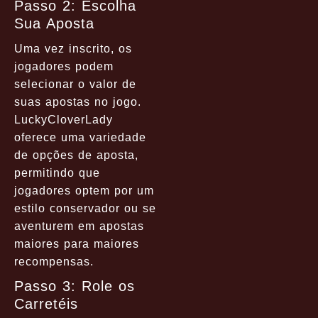
Passo 2: Escolha
Sua Aposta
Uma vez inscrito, os
jogadores podem
selecionar o valor de
suas apostas no jogo.
LuckyCloverLady
oferece uma variedade
de opções de aposta,
permitindo que
jogadores optem por um
estilo conservador ou se
aventurem em apostas
maiores para maiores
recompensas.
Passo 3: Role os
Carretéis