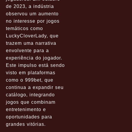
de 2023, a indústria
observou um aumento
no interesse por jogos
temáticos como
LuckyCloverLady, que
trazem uma narrativa
envolvente para a
experiência do jogador.
Este impulso está sendo
visto em plataformas
como o 999bet, que
continua a expandir seu
catálogo, integrando
jogos que combinam
entretenimento e
oportunidades para
grandes vitórias.