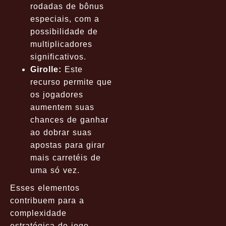
rodadas de bônus
especiais, com a
possibilidade de
multiplicadores
significativos.
Girolle:
Este
recurso permite que
os jogadores
aumentem suas
chances de ganhar
ao dobrar suas
apostas para girar
mais carretéis de
uma só vez.
Esses elementos
contribuem para a
complexidade
estratégica do jogo,