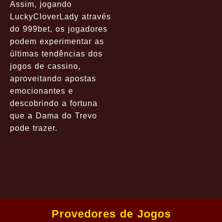
Assim, jogando
LuckyCloverLady através
do 999bet, os jogadores
podem experimentar as
últimas tendências dos
jogos de cassino,
aproveitando apostas
emocionantes e
descobrindo a fortuna
que a Dama do Trevo
pode trazer.
Provedores de Jogos