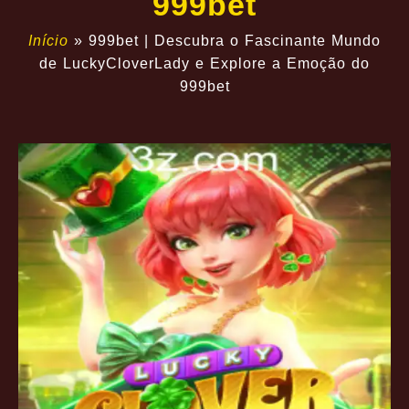
999bet
Início
»
999bet | Descubra o Fascinante Mundo
de LuckyCloverLady e Explore a Emoção do
999bet